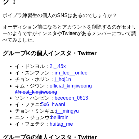
ク！
ボイプラ練習生の個人のSNSはあるのでしょうか？
オーディション前になるとアカウントを削除するのがセオリ
ーのようですがインスタやTwitterがあるメンバーについて調
べてみました。
グループKの個人インスタ・Twitter
イ・ドンヨル：
2._.45x
イ・スンファン：
im_lee__onlee
チョン・ホジン：
j_hoj1n
キム・ジウン：
official_kimjiwoong
@nest_kimjiwoong
ソン・ハンビン：
beeeeen_0613
イ・ファニ:
5x6_hwani
チョン・ミンギュ:
j__mingyu
ユン・ジョンウ:
belllrain
イ・フェテク：
huitag_me
グループGの個人インスタ・Twitter