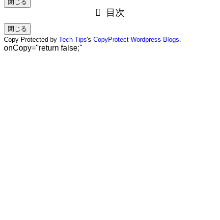
閉じる
目次
閉じる
Copy Protected by
Tech Tips
's
CopyProtect Wordpress Blogs
.
onCopy="return false;"