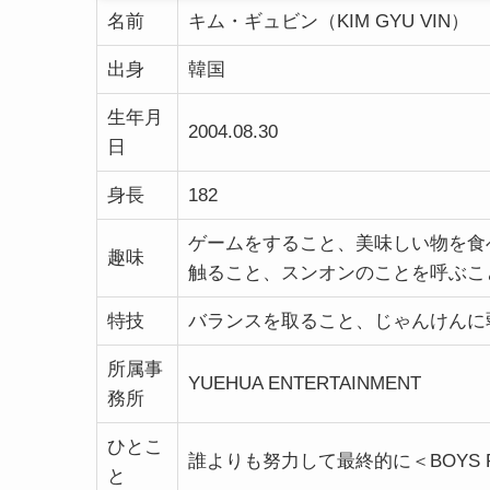
名前
キム・ギュビン（KIM GYU VIN）
出身
韓国
生年月
2004.08.30
日
身長
182
ゲームをすること、美味しい物を食
趣味
触ること、スンオンのことを呼ぶこ
特技
バランスを取ること、じゃんけんに
所属事
YUEHUA ENTERTAINMENT
務所
ひとこ
誰よりも努力して最終的に＜BOYS 
と