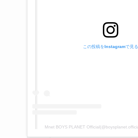
この投稿をInstagramで見
Mnet BOYS PLANET Official(@boysplanet.