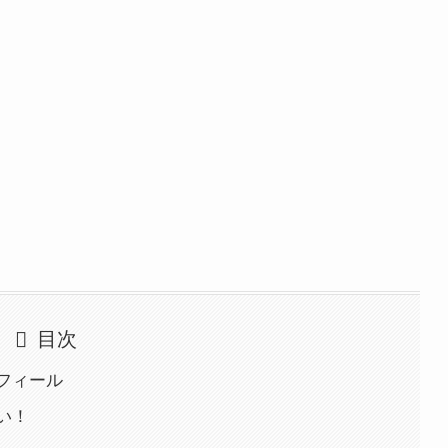
目次
フィール
い！