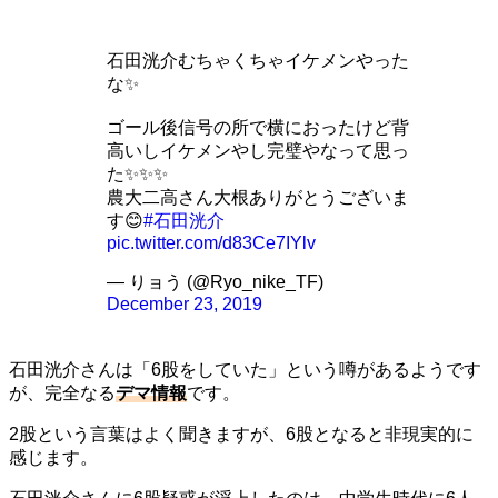
石田洸介むちゃくちゃイケメンやった
な✨
ゴール後信号の所で横におったけど背
高いしイケメンやし完璧やなって思っ
た✨✨✨
農大二高さん大根ありがとうございま
す😊
#石田洸介
pic.twitter.com/d83Ce7IYlv
— りョう (@Ryo_nike_TF)
December 23, 2019
石田洸介さんは「6股をしていた」という噂があるようです
が、完全なる
デマ情報
です。
2股という言葉はよく聞きますが、6股となると非現実的に
感じます。