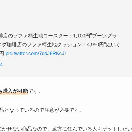
琲店のソファ柄生地コースター：1,100円⁰ブーツグラ
⁰コメダ珈琲店のソファ柄生地クッション：4,950円⁰ぬいぐ
0円
pic.twitter.com/7qdJ8RKcJI
24
も購入が可能
です。
品となっているので注意が必要です。
欠かせない商品なので、遠方に住んでいる人もゲットした