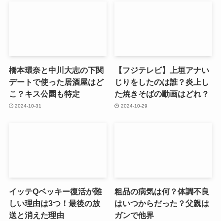
橋本環奈と中川大志の下関
【フジテレビ】上垣アナい
デートで使った居酒屋はど
じりをしたのは誰？炎上し
こ？キス公園も特定
た焼きそばの動画はどれ？
2024-10-31
2024-10-29
イッテQベッキー復活が難
粗品の病気は何？体調不良
しい理由は3つ！最後の放
はいつからだった？父親は
送と消えた理由
ガンで他界