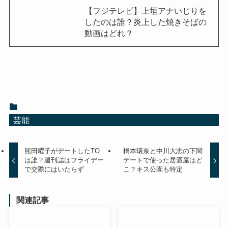
【フジテレビ】上垣アナいじりを
したのは誰？炎上した焼きそばの
動画はどれ？
芸能
熊田曜子がデートしたTO
橋本環奈と中川大志の下関
は誰？週刊誌はフライデー
デートで使った居酒屋はど
で交際にはいたらず
こ？キス公園も特定
関連記事