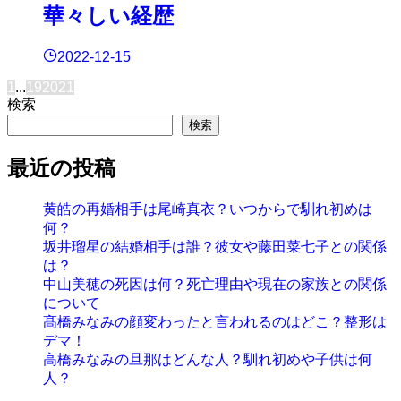
華々しい経歴
2022-12-15
1
...
19
20
21
検索
検索
最近の投稿
黄皓の再婚相手は尾崎真衣？いつからで馴れ初めは
何？
坂井瑠星の結婚相手は誰？彼女や藤田菜七子との関係
は？
中山美穂の死因は何？死亡理由や現在の家族との関係
について
髙橋みなみの顔変わったと言われるのはどこ？整形は
デマ！
高橋みなみの旦那はどんな人？馴れ初めや子供は何
人？