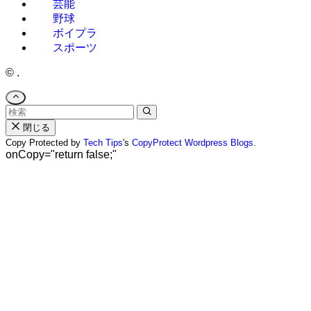
芸能
野球
ボイプラ
スポーツ
©
.
閉じる
Copy Protected by
Tech Tips
's
CopyProtect Wordpress Blogs
.
onCopy="return false;"