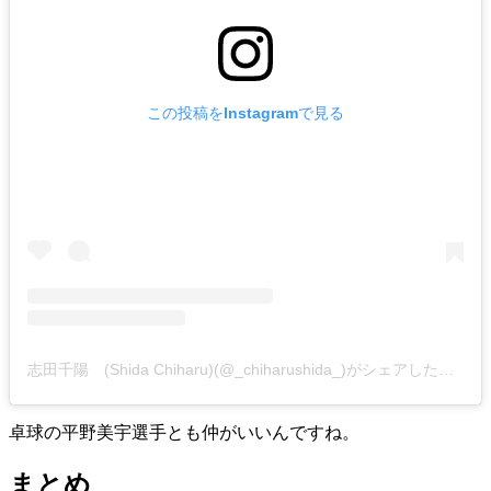
この投稿をInstagramで見る
志田千陽 (Shida Chiharu)(@_chiharushida_)がシェアした投稿
卓球の平野美宇選手とも仲がいいんですね。
まとめ