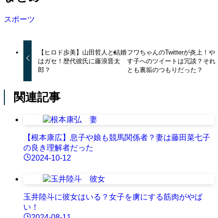
スポーツ
【ヒロド歩美】山田哲人と結婚
フワちゃんのTwitterが炎上！や
はガセ！歴代彼氏に藤浪晋太
す子へのツイートは冗談？それ
郎？
とも裏垢のつもりだった？
関連記事
【根本康広】息子や娘も競馬関係者？妻は藤田菜七子
の良き理解者だった
2024-10-12
玉井陸斗に彼女はいる？女子を虜にする筋肉がやば
い！
2024-08-11