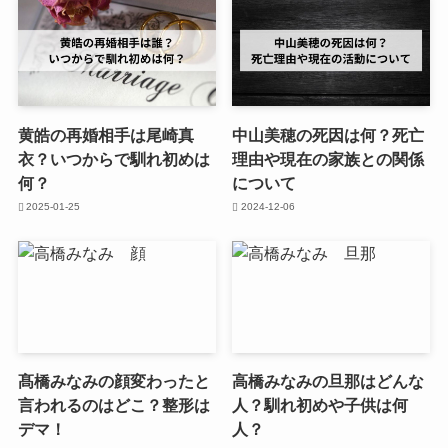
黄皓の再婚相手は尾崎真
中山美穂の死因は何？死亡
衣？いつからで馴れ初めは
理由や現在の家族との関係
何？
について
2025-01-25
2024-12-06
髙橋みなみの顔変わったと
高橋みなみの旦那はどんな
言われるのはどこ？整形は
人？馴れ初めや子供は何
デマ！
人？