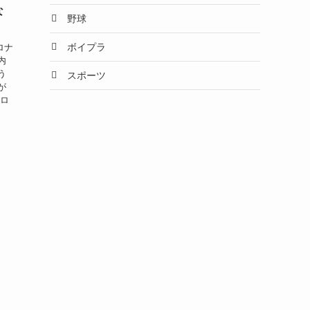
な
野球
ボイプラ
ロナ
内
う
スポーツ
が
「ロ