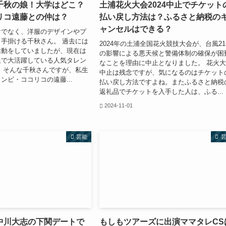
千秋の娘！大学はどこ？
土浦花火大会2024中止でチケット
リコ遠藤との仲は？
払い戻し方法は？ふるさと納税の
ャンセルはできる？
けでなく、洋服のデザインやプ
手掛ける千秋さん。 過去には
2024年の土浦全国花火競技大会が、台風2
活動をしていましたが、現在は
の影響による悪天候と警備体制の確保が困
組で大活躍している人気タレン
なことを理由に中止となりました。 花火
 そんな千秋さんですが、私生
中止は残念ですが、気になるのはチケット
ンビ・ココリコの遠藤...
払い戻し方法ですよね。またふるさと納税
返礼品でチケットを入手した人は、ふる...
2024-11-01
芸能
中川大志の下関デートで
もしもツアーズに出演ママタレCS