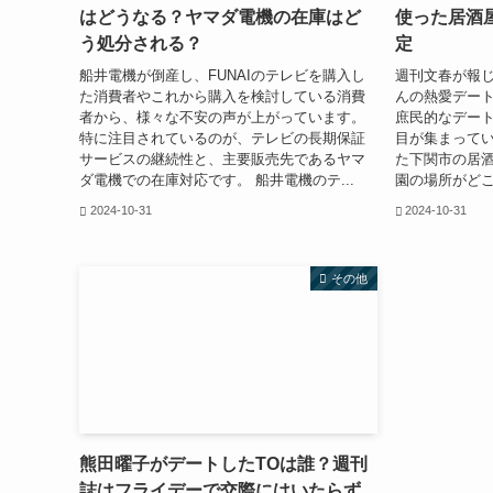
はどうなる？ヤマダ電機の在庫はど
使った居酒
う処分される？
定
船井電機が倒産し、FUNAIのテレビを購入し
週刊文春が報
た消費者やこれから購入を検討している消費
んの熱愛デー
者から、様々な不安の声が上がっています。
庶民的なデー
特に注目されているのが、テレビの長期保証
目が集まってい
サービスの継続性と、主要販売先であるヤマ
た下関市の居
ダ電機での在庫対応です。 船井電機のテ...
園の場所がどこ
2024-10-31
2024-10-31
その他
熊田曜子がデートしたTOは誰？週刊
誌はフライデーで交際にはいたらず