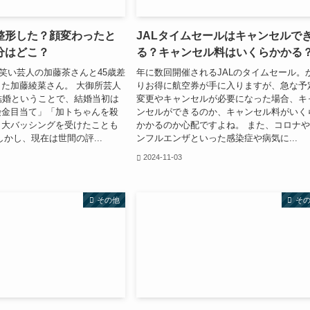
整形した？顔変わったと
JALタイムセールはキャンセルで
分はどこ？
る？キャンセル料はいくらかかる
にお笑い芸人の加藤茶さんと45歳差
年に数回開催されるJALのタイムセール。
た加藤綾菜さん。 大御所芸人
りお得に航空券が手に入りますが、急な予
結婚ということで、結婚当初は
変更やキャンセルが必要になった場合、キ
険金目当て」「加トちゃんを殺
ンセルができるのか、キャンセル料がいく
と大バッシングを受けたことも
かかるのか心配ですよね。 また、コロナ
しかし、現在は世間の評...
ンフルエンザといった感染症や病気に...
2024-11-03
その他
そ