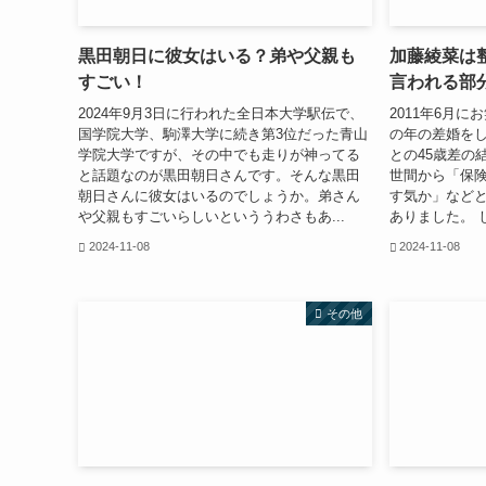
黒田朝日に彼女はいる？弟や父親も
加藤綾菜は
すごい！
言われる部
2024年9月3日に行われた全日本大学駅伝で、
2011年6月
国学院大学、駒澤大学に続き第3位だった青山
の年の差婚をし
学院大学ですが、その中でも走りが神ってる
との45歳差の
と話題なのが黒田朝日さんです。そんな黒田
世間から「保
朝日さんに彼女はいるのでしょうか。弟さん
す気か」など
や父親もすごいらしいといううわさもあ...
ありました。 
2024-11-08
2024-11-08
その他