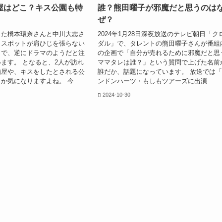
屋はどこ？キス公園も特
誰？熊田曜子が邪魔だと思うのは
ぜ？
じた橋本環奈さんと中川大志さ
2024年1月28日深夜放送のテレビ朝日「ク
トスポットが肩ひじを張らない
ダル」で、タレントの熊田曜子さんが番組
トで、逆にドラマのようだと注
の企画で「自分が売れるために邪魔だと思
ます。 となると、2人が訪れ
ママタレは誰？」という質問で上げた名前
酒屋や、キスをしたとされる公
誰だか、話題になっています。 放送では
か気になりますよね。 今...
ンドンハーツ・もしもツアーズに出演 ...
2024-10-30