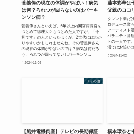
菅義偉の現在の体調がやばい！病気
藤本彩華は
は何？ろれつが回らないのはパーキ
父親のココ
ンソン病？
タレント業だ
ロデュース業も
菅義偉さんといえば、5年以上内閣官房長官を
アーティスト
つとめて総理大臣もつとめた人ですが、「令
バラエティ番
和です」の人といったほうが、Z世代にはわか
トの一人です。
りやすいかもしれませんね。その菅義偉さん
活ではお笑いコ
の現在の体調がやばいのでは？病気は何だろ
う、ろれつが回ってないしパーキンソ...
2024-11-02
2024-11-03
その他
【船井電機倒産】テレビの長期保証
橋本環奈と