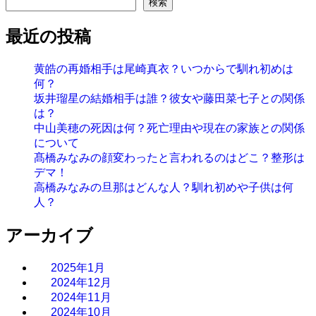
検索
最近の投稿
黄皓の再婚相手は尾崎真衣？いつからで馴れ初めは
何？
坂井瑠星の結婚相手は誰？彼女や藤田菜七子との関係
は？
中山美穂の死因は何？死亡理由や現在の家族との関係
について
髙橋みなみの顔変わったと言われるのはどこ？整形は
デマ！
高橋みなみの旦那はどんな人？馴れ初めや子供は何
人？
アーカイブ
2025年1月
2024年12月
2024年11月
2024年10月