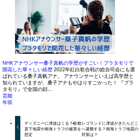
NHKアナウンサー桑子真帆の学歴がすごい！ブラタモリで
開花した華々しい経歴
2022年紅白歌合戦の総合司会にも選
ばれている桑子真帆アナ。 アナウンサーといえば高学歴と
知られていますが、桑子アナもやはりすごかった！ 『ブラ
タモリ』で全国の顔…
芸能
年収
ディズニーに津波はくる？首都
レゴランドに津波がきたらどこ
直下地震や南海トラフの被害を
へ避難する？南海トラフ地震の
想定
対策は？