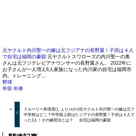
元ヤクルト内川聖一の嫁は元フジアナの長野翼！子供は４人
で自宅は福岡の豪邸
元ヤクルトスワローズの内川聖一の奥
さんは元フジテレビアナウンサーの長野翼さん。 2022年に
お子さんが一人増え6人家族になった内川家の自宅は福岡市
内。トレーニング…
野球
年収
年俸
ドルーリー朱瑛里(しぇり）の小
元ヤクルト内川聖一の嫁は元フ
中学校はどこ？中学陸上部はた
ジアナの長野翼！子供は４人で
った3人！その練習法とは？
自宅は福岡の豪邸