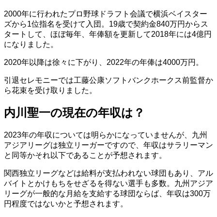
2000年に行われたプロ野球ドラフト会議で横浜ベイスター
ズから1位指名を受けて入団。19歳で契約金840万円からス
タートして、ほぼ毎年、年俸額を更新して2018年には4億円
になりました。
2020年以降は徐々に下がり、2022年の年俸は4000万円。
引退セレモニーでは工藤公康ソフトバンクホークス前監督か
ら花束を受け取りました。
内川聖一の現在の年収は？
2023年の年収については明らかになっていませんが、九州
アジアリーグは独立リーガーですので、年収はサラリーマン
と同等かそれ以下であることが予想されます。
関西独立リーグなどは給料が支払われない球団もあり、アル
バイトとかけもちをせざるを得ない選手も多数。九州アジア
リーグが一般的な月給を支給する球団ならば、年収は300万
円程度ではないかと予想されます。